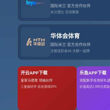
主页
>
新闻中心
新闻资讯
新闻中心
凱恩
中国国家女子足球队官方合作伙伴生活家地板 为中国女足
每一次中国女足在赛场上奋力拼抢、绝地反击时，人们看到的不仅是一支球
种“她力量”的觉醒与绽放。当中国国家女子足球队迎来生活家地板成为官
作者：壹号娱
一种全新的能量链接也随之建立——来
### 凱恩
奧運四強誕生 衛冕冠軍遺憾出局 世界杯冠軍驚險過關.
在足球世界裡
**奧運四強誕生：衛冕冠軍遺憾出局，世界杯冠軍驚險過關** *在奧運
似矛盾的消息
舞台上，每一次比賽都是各國運動員用汗水鑄就的傳奇。今年的奧運會
同樣不缺乏令人熱血沸騰的時刻，尤其是奧運四強的誕生，更是成為全
引發情感與競
球
---
哈維：我們在進攻端有所進步，但需要回到上個賽季的防
### 凱恩與
**哈維：進攻端有所進步，但防守需回歸水準** 提到哈維，人們很自然會聯想到他作
為世界頂級中場的大師風範，以及現在作為主教練的戰術造詣。近期，在一
**哈里·凱
訪中，哈維提到球隊“進攻端有所進步，但需
留下豐碩戰績
卡勒姆-威爾遜：很高興能夠進球，但無法理解8-0如何發
但近幾年的職