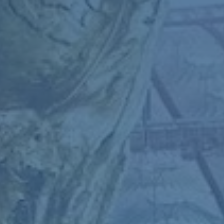
刺球場重逢的那一刻，是如宿敵般的火熱競爭，抑或是
球隊靈魂與核心，在多場重要比賽中，同時展現出屹立
物，肩負著帶領球隊登頂歐洲的重責，而戴爾則需要在熱
增添更多戲劇性——即便彼此仍懷舊情，卻必須在綠茵場