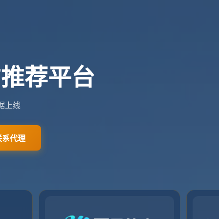
首页
关于我们
产品服务
新闻中心