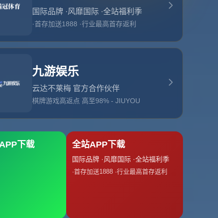
卻不是作為回歸.
和戴爾要和拜仁回來參觀熱刺，卻不是作為回歸”這則看
，而是**兩位球星如何以全新身份重返熟悉的主場，並
慕尼黑後，徹底開啟了自己的德甲生涯。他在熱刺的歲月為球隊
·戴爾（Eric Dier）**，雖然目前仍效力於熱刺，
友站在了不同的戰線上。