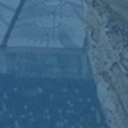
### 熱刺與
現代足球中，
定性；而失去
支豪門之間戰
回顧歷史，比