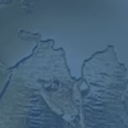
待的“競爭與合作”