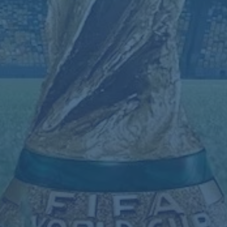
荷蘭主帥德波爾回應德佩是核心球員 他會展示出自己的實力.
2026-08-08
中国足协会员协会发展座谈会在上海召开
2026-08-08
朱廣滬總結四十強賽：國足風格逐漸形成 一環節需提升.
2026-08-08
皮奧利：比賽結果很棒，但我們的表現很糟糕！.
2026-08-08
意大利點球戰勝西班牙幸運晉級歐洲杯決賽.
2026-08-08
相关产品