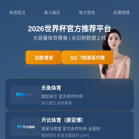
主页
>
新闻中心
新闻中心
21／22賽季歐冠1／4決賽次回合利物浦3-3本菲卡 科納特再破
門菲米兩球.
作者：壹号娱乐
发布时间2026-04-12T01:29:05+08:00
**利物浦 vs 本菲卡：科纳特再破门，菲尔米诺梅开二度**
在21/22赛季的欧洲冠军联赛1/4决赛次回合中，利物浦和本菲
卡展开了一场激烈的较量。这场比赛以3-3的平局告终，然
而，利物浦凭借首回合的优势顺利挺进了半决赛。本文将带
您全面解析这场巅峰对决中亮点频出的进球和球员表现。
### **比赛前瞻：强者对决**
利物浦在主场迎战本菲卡，首回合，红军以3-1领先，这场次
回合比赛利物浦仍掌握着进攻主动权。本菲卡此役则背水一