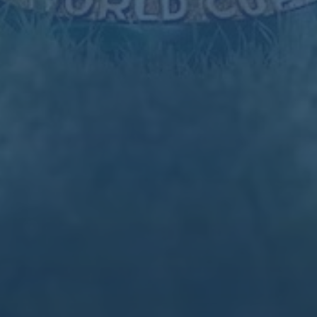
21／22賽季歐冠聯賽貝西克塔斯陣容.
拉什福德歐洲杯後接受手術 缺席曼聯新賽季開局.
中国足球系列报道之七：足球架起通向世界的桥梁
亚运队1-0韩国U-24队 两回合友谊赛1胜1负
Copyright 2024
壹号娱乐(中国) - NG大舞台，有梦你就来YI HAO
SPORTS
All Rights by
.