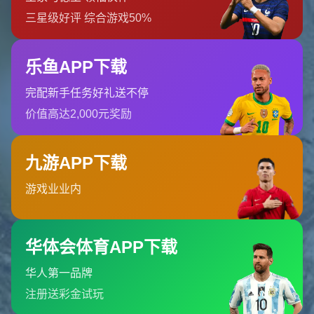
### **本菲卡的反扑**
本菲卡并未轻易屈服，他们的快速反击在比赛中多次给利物
浦的防线制造麻烦。**乌里塞斯·费尔南德斯**（Ulisses
Fernandes）凭借快速突破和精准的传球，帮助本菲卡扳回一
城，一度让比赛悬念陡增。然而，尽管他们在下半场表现活
跃，并追至3-3，但最终未能逆转晋级。
### **战术分析：利物浦的全场压制**
从战术角度看，这场比赛利物浦采用了全场压制的策略，单
靠控球优势和犀利的进攻组合打击本菲卡的防线。克洛普的
球队在主场展现出高效的控制力和攻击力，尤其是在关键时
刻有效利用定位球和快速反击。
由于**科纳特**在定位球中的空中优势，利物浦的战略运用
得当，进攻端表现出色，而菲尔米诺则负责摧城拔寨，破坏