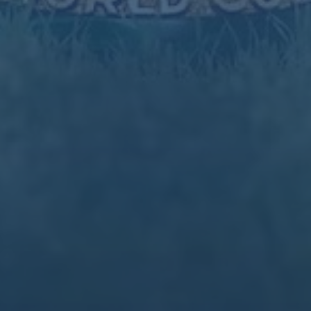
羅馬體育報：因西涅、因莫比萊和若日尼奧可能從國家隊退役.
多特隊內＂樂見＂貝林厄姆離隊！直言其效力期間引起多人不滿！.
2023女足世界杯小組賽日本4-0西班牙 日本女足3戰全勝強勢挺進淘汰賽.
隨那不勒斯登頂！金玟哉成首位奪得意甲冠軍的韓國球員！.