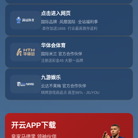
在本赛季开始前，藍軍俱乐部在球员引进方面表现得极为活
跃。他们不仅引进了多位顶级球员，还在基础设施等领域大
幅投入。投入的目的非常明确：迅速提升球队竞争力，并在
联赛和杯赛中取得佳绩。对许多球迷来说，这些投资带来了
巨大的憧憬和期望。然而，**高额的投资并未立即转化为场
上的精彩表现**。
**战绩不佳的困境**
藍軍尽管在人员配置上看似豪华，但实际战绩未如人意。值
得关注的是，这种情况并不罕见。在足球历史上，有许多案
例表明，大量引援并不一定能带来立竿见影的效果。*化学反
应、战术适应、球员心理调整等因素都可能成为制约因素*。