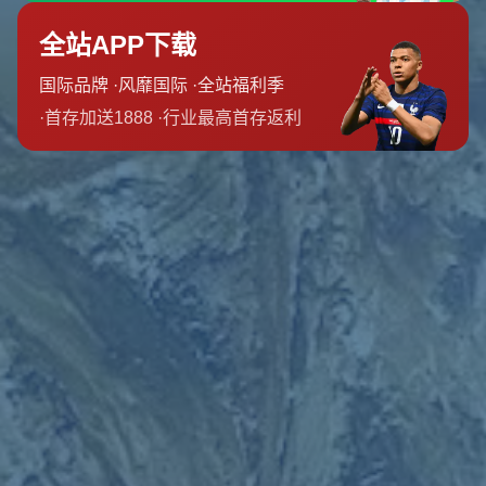
在这种情况下，藍軍高层对主教练马雷斯卡寄予了新的期
望。尽管目前的成绩不理想，但管理层依然希望他能至少坚
持执教至赛季结束。这个选择反映了俱乐部在处理挑战时的
一种战略考量：他们并不急于求成，而是希望通过时间和支
持来锁定成功的可能性。**给予教练时间和信任可能比频繁
更换教练更具建设性**，这是许多成功俱乐部实践验证过的
策略。
**长远发展的可能性**
即便短期内成绩难以令人满意，长远来看，这种投资仍可能
从其他方面显现其价值。*例如，年轻球员的培养、球队整体
风格的成型及俱乐部文化的积淀*等，都需要时间的磨砺和持
续的投入。这也正是管理层在当前情势中对马雷斯卡保持耐
心的重要原因。
随着赛季的进展，藍軍未来在联赛中的表现可能会有所改
善，前提是坚持长期策略并不断进行自我调整。足球不仅是
资本的较量，更是一种耐心与智慧的博弈，时间将证明藍軍