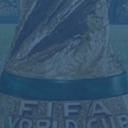
欧洲杯揭幕战：德国对阵苏格兰，央视直播时间确认了吗？
2026-08-07
2022-2023賽季西班牙足球甲級聯賽射手榜.
2026-08-07
2015年中国女子足球协会杯赛的联席会召开
2026-08-07
英超第13輪利物浦2-1熱刺 薩拉赫首開紀錄孫興慜扳平分數菲爾米諾絕殺.
2026-08-07
马卡：皇马将为马塞洛准备告别仪式
2026-08-07
西甲赛季最佳23人阵容：贝林厄姆皇马7将入选
2026-08-07
相关产品