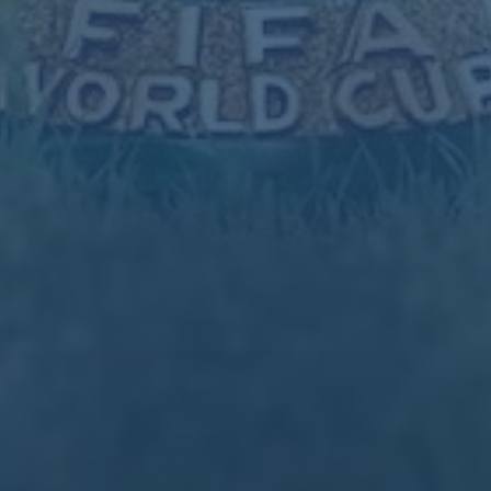
貝林厄姆：完美只是期中考 進步才是考試重點.
2026-08-06
相关产品
歐聯杯16強附加賽次回合雷恩2-1頓涅茨克礦工 艾卡畢首開紀錄薩拉赫得手貝洛西安自擺烏龍.
米體報道 國米接觸小基耶薩 可能會在8月底突然完成簽約.