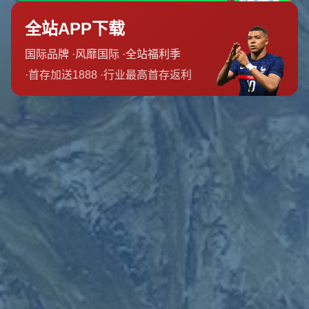
儒尼奧爾的效應不禁聯想到其他中甲球隊的成功案例。例
如，石家莊永昌在2020賽季初引進穆里奇後，憑藉其進攻能
力與致命一擊的效率，一舉帶領球隊奪得升超資格。穆里奇
不僅透過自身表現征服球迷，更成為年輕球員訓練中的標
尺。因此，儒尼奧爾也很有可能復刻這一模式，為蘇州東吳
創造歷史時刻。
假若儒尼奧爾成功融入蘇州東吳的戰術體系，他的到來**無
疑會極大地提升球隊在中甲聯賽中的競爭力**。而對比同聯
賽的對手，蘇州東吳目前引入儒尼奧爾這樣的多面手，顯得
十分明智。