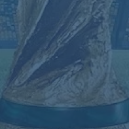
上一篇：瑞超草蜢官宣上海海港18歲國青球員賈博琰加盟.
下一篇：薩格斯表現卓越 關鍵進球與末段防守令魔術主帥贊賞.
新闻资讯
皇馬基本敲定貝林厄姆 傳轉會費1億歐簽至2029年.
2026-08-06
哈維：我們在進攻端有所進步，但需要回到上個賽季的防守水平.
2026-08-06
拜仁6000萬英鎊報價凱恩！傳熱刺拒低價出售！.
2026-08-06
阿根廷國腳戈麥斯藥檢陽性被禁賽兩年.
2026-08-06
2023女足世界杯小組賽日本4-0西班牙 日本女足3戰全勝強勢挺進淘汰賽.
2026-08-06