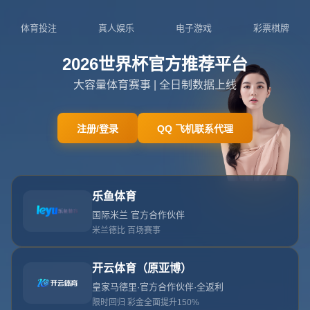
主页
>
新闻中心
新闻中心
蘇州東吳官宣新外援中鋒儒尼奧爾加盟.
作者：壹号娱乐
发布时间2026-04-12T01:29:05+08:00
**蘇州東吳官宣新外援中鋒儒尼奧爾加盟：全新戰術核心助
力賽場突圍**
當蘇州東吳足球俱樂部正式官宣巴西中鋒儒尼奧爾加入球隊
時，無疑為球迷們帶來了一劑強心針。這位備受關注的外援
以攻擊力強大、身體素質優異和穩定的進球效率著稱，被視
為解決蘇州東吳進攻瓶頸的重要關鍵。此次簽約不僅是球隊
戰術布局的新嘗試，也反映出中甲俱樂部在國際化引援策略
上的全面升級。