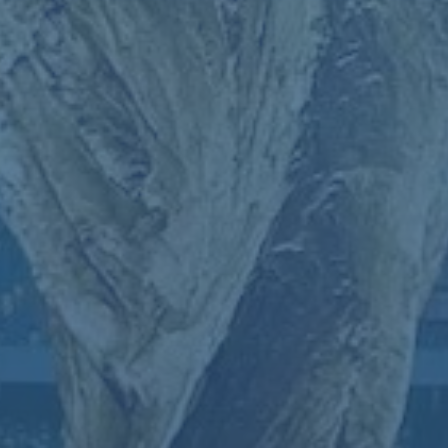
### **總結一體，蘇州東吳新賽季引爆期待**
*蘇州東吳俱樂部能否最大化儒尼奧爾的價值，還需時間檢
驗。*然而可以確定的是，這一簽約所帶來的戰術變革和精神
激勵，或將成為蘇州東吳新賽季在中甲突圍的一步大棋。球
迷們已經迫不及待想要看到這位強力中鋒在球場上的精彩表
現，這場新的旅程注定會成為俱樂部發展史上的重要一頁。