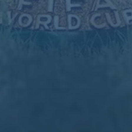
相关产品
歐洲國家聯賽高清直播平臺.
“皇马夺冠福利：切尔西将获1000万奖金”