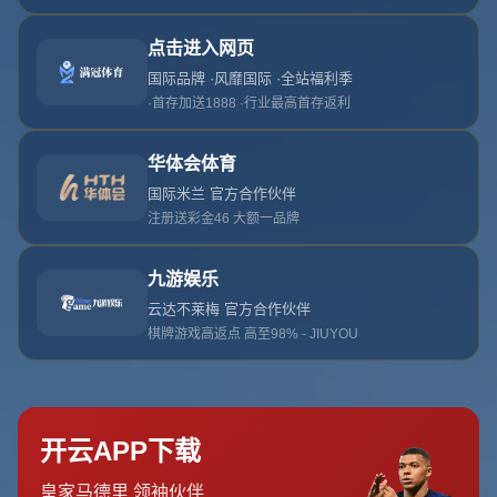
**战略目标：欧冠晋级16强**
*欧洲冠军联赛*向来被视为各大俱乐部争夺至高荣誉的舞
台，对于巴塞罗那这样的豪门球队来说，晋级16强是赛季初
制定的重要目标之一。在经过上赛季的振奋重组后，哈維清
晰地认识到，要在竞争激烈的欧冠赛场上取得成功，必须强
化球队的整体素质和临场发挥能力。为了实现这一目标，哈
維带领他的团队制定了详细的战术计划，并积极推动球队在
战术执行上的改进，以期在关键比赛中取得胜利。
**新生力量的崛起：亚马尔与巴尔德**