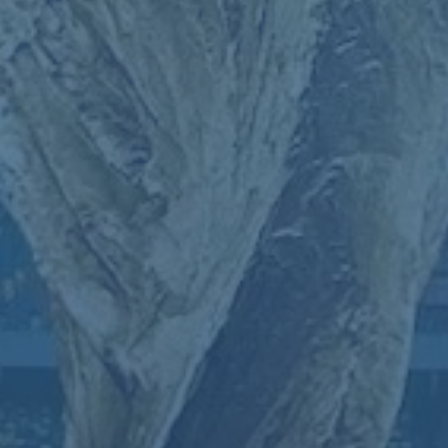
综上所述，**哈維**的目标和策略不止在于眼前的成功，更
在于长远的可持续发展。通过将欧冠晋级16强视为目标，辅
以对亚马尔和巴尔德等年轻球员的培养和续约，巴塞罗那无
疑正为未来的发展奠定坚实的基础。这样的战略布局，不仅
提升了球队的整体实力，同时也强化了巴塞罗那在国际足坛
中的品牌地位。这是一种双赢的策略，值得其他俱乐部学习
和借鉴。
上一篇：世界杯東道主奪冠的國家.