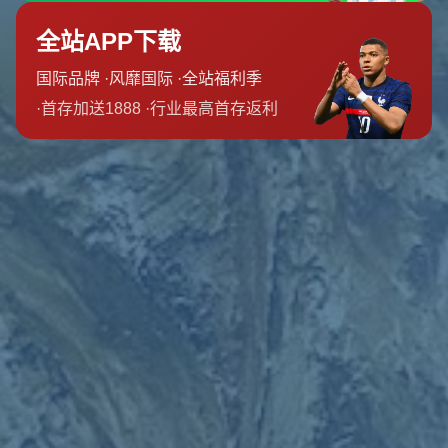
2. **早有資金預算規劃**
曼聯已經對2023年夏窗的轉會市場做好了資金分配，並且有
望投入超過2億英鎊引援。因此這筆罰款不會損害大規模收購
計劃。
3. **歷史性政策的影響**
曼聯過去也曾多次面臨外部挑戰，但財政部門的經驗豐富，
使得俱樂部能夠將風險降至最低。例如，2019年曼聯經歷商
業贊助額下降仍能堅持高額引援計劃。
---
### 曼聯轉會市場布局仍不受影響
即便罰款成為話題，曼聯得力於穩健的財務結構，已經在今
夏轉會市場上**蓄勢待發**。消息指出，球隊對於中衛和前
鋒位置的補強非常有信心，幾名大牌球員已經被曼聯納入目
標清單。例如：
- 阿賈克斯出色的攻擊型球員
- 以及那不勒斯的「金王子」維克托·奧斯梅恩