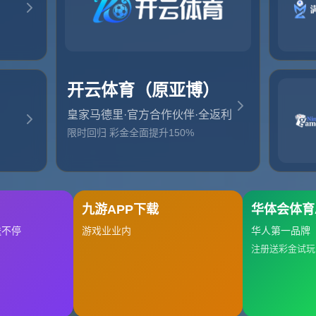
特續約巴伊亞：正式宣布放棄中
蘭進入B級別組.
1億簽字安家費兩年間卻未戰一
頂尖強隊意大利、比
乐
发布时间2026-04-12T01:29:05+08:00
职业选择：放弃中国国籍还是迎接新挑战？**
足球领域的动态变幻莫测，而此前令人瞩目的“高拉特事件”更是
，在和广州恒大的合约期间选择加入中国籍，旨在为中国男足带
。近日，高拉特宣布续约巴伊亚，并正式放弃中国国籍，此决定
背后考量**
足球结缘深厚，曾在广州恒大效力时展现出过人的球技，并获得
合约及超过1亿的签字费*。然而，尽管投入如此巨大，高拉特
，政策的限制、竞技状态的评估以及个人选择等因素均对他的决
重新规划**