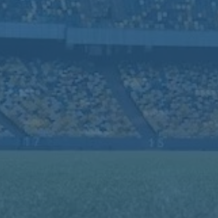
上一篇：蘇群解
新闻资讯
特雷-楊