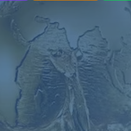
说，选择正确的道路至关重要。高拉特此次选择重新回归巴西赛
对未来挑战的重新定义。回归巴西能让高拉特更好地适应文化及
了在中国赛场上可能面临的不确定性。
生涯的权衡**
中，不少人聚焦于他在中国获得的高额收益，这的确是不可忽视
因素*。提升个人价值、追求职业成就感以及参加更高水平的赛
的新审视。
守水平.
：职业选择的多重因素**
次賽後採
看，职业球员在国籍选择上的变动并不少见。这不仅涉及经济利
西籍守门员多纳鲁马在选择效力于巴黎圣日耳曼时，就兼顾了竞
展后，做出了与联赛相关的重大决定。
或许会在未来得到更多的理解与认同，而更多的球员或球队在面
国家、跨文化的交流，高拉特的经历也为这场全球化的交流增添
度的解读，我们可以更清晰地理解足球世界中复杂的动态以及球
上的职业选择提供了一种新的视角**，也为正在沉思的球员提