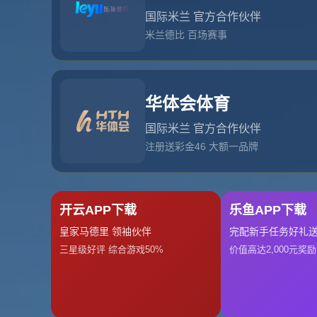
主页
>
新闻中心
新闻资讯
新闻中心
高拉
歐國聯分組抽簽結果：意大利、比利時、法國同組，英格
**歐國聯分組抽簽結果揭曉：強隊對決引燃戰火，英格蘭降入B級別** 本次歐洲國家聯賽（歐國
約＋逾
聯）分組抽簽結果公佈，讓球迷們興奮不已。一方面，我們看到世界足壇的
作者：壹号娱
利時與法國被分在同一
**高拉特的
內馬爾：今夏轉會窗後沙特聯已比法甲優秀！.
近年来，世界
**內馬爾：沙特聯賽崛起，真能超越法甲？** 今年夏天，轉
西裔足球天才
會市場掀起了一場充滿戲劇性的風暴，而沙特聯賽無疑是其中
最大的主角。隨著大量歐洲頂尖球星的加盟，沙特聯靠著「金
人意料的转折
元策略」迅速成為全球關注的焦
**放弃国籍的
英超聯賽考慮增加國內電視轉播場次 與EFL達成財務協.
高拉特与中国
**英超聯賽考慮增加國內電視轉播場次 與EFL達成財務協議：革新與共贏
** 近年來，隨著全球媒體環境的迅速變化，體育賽事的電視轉播權正面臨
4亿人民币的
著前所未有的機遇和挑戰。英超聯賽正考慮增加國內電視轉播場
讨。究其根本
孫悅9號球衣即將退役 12月6日我們正式告別.
**职业生涯的