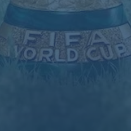
西漢姆鎖定菲爾克魯格和杜蘭，兩位球員要價均為3000萬歐元.
朱挺祝賀大連英博中甲開門紅：太強了！.