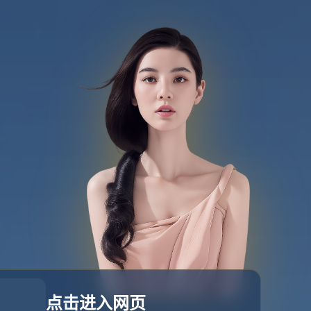
0769-8724559
联系我们
全国服务热线：
在
线
客
服