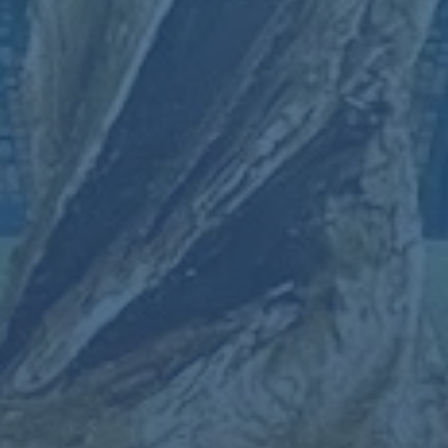
上一篇：斯波錯誤難免 球隊將繼續與其並肩作戰.
下一篇：馬雷斯卡：大俱樂部都在買人 傑克遜已經開始訓練了.
新闻资讯
英超第13輪利物浦2-1熱刺 薩拉赫首開紀錄孫興慜扳平分數菲爾米諾絕殺.
2026-08-07