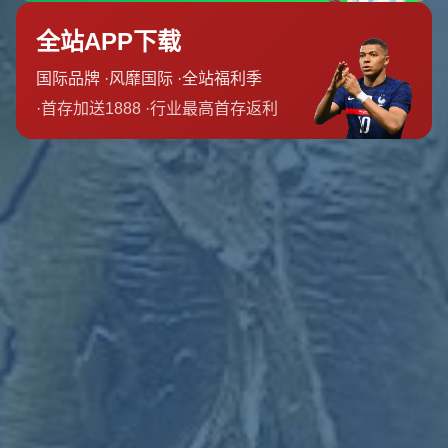
### **3. 個人能力與團隊協作的矛盾**