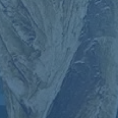
### **4. 盈滿的天才，但缺乏關鍵經驗**
英格蘭當前陣容堪稱“黃金一代”，從福登到貝林厄姆，年輕
一代天賦異稟。然而，這支球隊的經驗仍有些不足。在歐洲
杯這樣的頂級賽事中，經驗往往比天賦更為重要。例如，
2021年決賽對陣意大利的點球大戰中，派遣年輕球員主罰點
球的決定便受到了廣泛質疑。
拉姆認為，沒有豐富國際大賽經驗的年輕球員很難快速適應
這樣高壓的比賽環境。儘管未來充滿希望，但目前來看，這
仍是英格蘭的一大短板。
---
總的來說，英格蘭隊坐擁凱恩這樣的巨星和具有潛力的年輕
才俊，但在戰術變化、心理調整和大賽經驗等核心問題上仍
有改善空間。正如拉姆的分析所言，這些方面的短板可能會
成為英格蘭問鼎歐洲杯的最大攔路虎，也可能是其他奪冠熱
門超越他們的原因。
*關鍵詞：英格蘭歐洲杯奪冠熱門、哈里·凱恩、英格蘭心理
壓力、英格蘭戰術弱點*