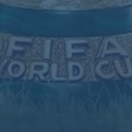
霍瓦斯對八村塁言論引發爭議稱球隊不需要明星球員.
2026-08-07
繼續前進 26年狀元熱門迪班薩表示希望加盟馬刺或魔術並與文班聯手.
2026-08-07
2023女足世界杯牙買加簡介.
2026-08-07
阿斯：安帥更貼近皇馬！計劃西超杯後談判續約！.
2026-08-07
较少使用青训球员？安帅-17岁的布冯我让他上场
2026-08-07
相关产品