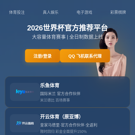
主页
>
新闻中心
新闻中心
2023女足世界杯小組賽南非3-2意大利 卡魯索雙響加特拉娜破
門！南非隊史首次晉級淘汰賽！.
作者：壹号娱乐
发布时间2026-04-12T01:29:05+08:00
# 2023女足世界杯：南非惊险3-2击败意大利，首度晋级淘汰
赛！
**2023年女足世界杯**小组赛刚刚爆出一场震撼人心的比
赛！南非队在与意大利队的生死对决中，以**3-2的比分**顽
强胜出，不仅书写了本届赛事中一段令人热血沸腾的篇章，
更实现了**历史性突破：首次闯入淘汰赛**。这场比赛注定
成为南非女足球史上的高光时刻。
## 南非对意大利：生死一战定格传奇