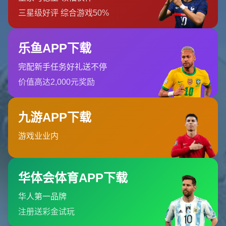
## 进球瞬间：从卡鲁索双响到加特拉娜制胜
这场比赛的**关键节点**集中在进攻端两大球星的表现上。
意大利前锋**卡鲁索**成为了她们的得分核心，她凭借敏锐
的门前嗅觉两度破门。但尽管如此，南非队进攻核心**加特
拉娜**的表现更为耀眼，她在关键时刻展现了惊人的速度和
技术，为球队贡献了至关重要的进球。这不仅彰显她个人超
强的实力，也成为南非队士气爆棚的决定性因素。
而值得注意的是，南非队在落后的情况下展现了极强的心理
素质，这一点从她们的毫不慌乱、攻防转换的流畅性中显露
无遗。加特拉娜进球后，队友们严密的防守更是让意大利队
的最后反扑显得无力为继。
---
## 历史性突破：**南非队首次晋级淘汰赛**
对于南非女足而言，这场胜利意义非凡。她们此前从未在世
界杯舞台上闯入淘汰赛，此番成功晋级无疑为非洲足球争