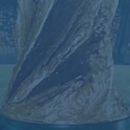
仅是比赛意义上的翻盘，更象征着一种突破性的发展，她们
的淘汰赛征途，值得我们期待！
上一篇：2022世界杯法國陣容名單.
下一篇：範迪克：我想在定位球上帶來影響，該專註準備英聯杯決賽了.
新闻资讯
布羅亞：成果重要，但我是中鋒、喜愛進球！.
2026-08-09
Home
2026-08-09
米體報道 國米接觸小基耶薩 可能會在8月底突然完成簽約.
2026-08-09
鮑文如何讓自己過洋溢喜悅聖誕節：擊敗曼聯！.
2026-08-09