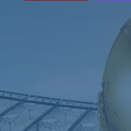
**要休息几天！毒蛇38分大胜对手复仇成功！惠特摩尔19投仅中5拿到14分外加10篮板5失误**
中，毒蛇队终于完成了一次酣畅淋漓的复仇战。他们以**38分的巨大优势*
本賽季詹姆斯每36分鐘助攻4.5次創聯盟最高 其與戴維
**本赛季詹姆斯助攻表现突出，与戴维斯搭档成绩斐然** 本赛季NBA赛场上，**勒布朗·詹姆斯迎
来惊人的助攻表现**，每36分钟送出4.5次助攻，创下联盟最高。这一数
与安
阿根廷國腳戈麥斯藥檢陽性被禁賽兩年.
### 阿根廷国脚戈麦斯药检阳性被禁赛两年：足球生
涯遭遇重大打击 **在竞技体育领域，纪律与公平是
不可逾越的底线。**然而，近期阿根廷足坛却被一桩
重磅新闻引爆——**阿根廷国脚亚历杭德罗·戈麦斯
联系我们
联系人：壹号娱乐
手机：13991219393
电话：0769-8724559