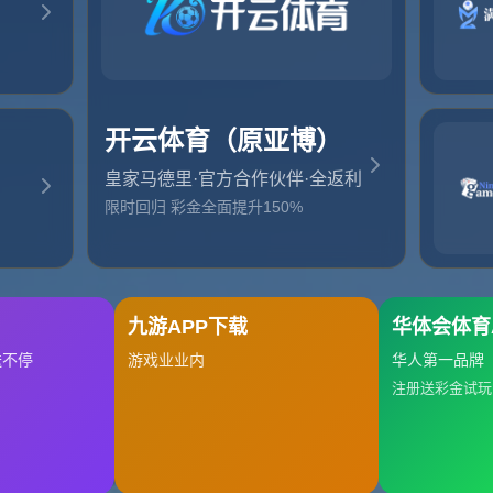
森榮獲利物浦賽季最佳球員 薩
乐
发布时间2026-04-12T01:29:05+08:00
獲利物浦賽季最佳球員 薩拉赫和阿諾德分列二三位：鑄就紅軍榮耀
賽季中，利物浦終於揭曉了隊內最佳球員，門將阿利森·貝克爾
關鍵戰將——鋒線王牌穆罕默德·薩拉赫和攻防一體的側翼悍將特
偶然，他的穩定性、高光時刻以及對球隊的影響力為他贏得了球
利森：堅不可摧的最後一道防線**
數菲爾米諾絕殺.
赫、**菲尔米诺**
中5拿到14分外加10籃板5失誤.