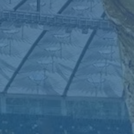
邮箱：admin@m-yihaogames.com
自2018年
利物浦遭遇傷
地址：湖北省襄阳市樊城区经济开发区
數據無疑是阿
茅。此外，阿
蘭德和德布勞
**除了傳統
迫，還能迅速
員實屬難得。
### **薩
雖然未能奪得
分保證。本賽
致命一擊的能
另一邊，**
在防守端全力
本賽季最精彩