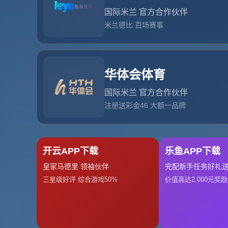
主页
>
新闻中心
新闻资讯
新闻中心
阿利
杜蘭特贊揚阿倫已融入角色 期待他帶來更多貢獻.
**杜蘭特盛讚阿倫的全面融入：未來可期的合作潛力** 在現代籃
球的黃金時代，球員適應與融入球隊新角色的能力無疑成為他們
作者：壹号娱
職業生涯的重要因素。**凱文·杜蘭特**（Kevin Durant）近來對
於
**阿利森榮
國安津門虎雙雙棄賽 武漢三鎮奪2022中超聯賽冠軍！.
在競爭激烈的
**國安津門虎雙雙棄賽！武漢三鎮奪2022中超聯賽冠軍** 在2022年的中
是紅軍的兩位
超聯賽歷史進程中，一場波瀾壯闊的比賽結束後，卻因**國安、津門虎
雙雙棄賽**的消息引爆觀眾輿論，最終結果使得武漢三
森的當選並非
### **阿
英超第13輪利物浦2-1熱刺 薩拉赫首開紀錄孫興慜扳平分
**英超激战：利物浦险胜热刺** 在英超第13轮的焦点战中，利物浦在自家主场迎战热刺。这场比
赛可谓是本轮英超的重头戏，吸引了无数球迷的目光。最终，利物浦凭借萨拉
的出色表现，以
要休息幾天！毒蛇38分大勝對手復仇成功！惠特摩爾19投僅