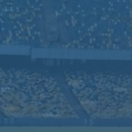
值得注意的是
到質疑，但他
### **球
從球迷投票的
球場上“隱藏
傳奇門將，如
在這個守門員
的防守** 
**總的來說
的輝煌，也為
上一篇：本澤馬
新闻资讯