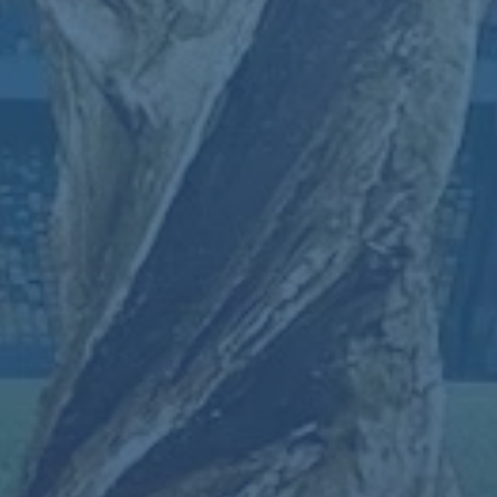
持球队的机会。主场作战不仅能让球员感受到更多的鼓励，
也能为她们带来额外的动力。不少球迷表示，已经迫不及待
地想在4月5日前往现场为中国女足加油助威。
球迷的支持
将
成为球队在比赛中的“第十二人”，帮助她们在关键时刻顶住
压力。
与此同时，赛事的举办也将进一步推动永川乃至整个重庆地
区的足球氛围。作为一项具有影响力的国际赛事，永川邀请
赛不仅提升了当地的知名度，也为青少年足球的发展提供了
更多机会。
上一篇：中馬戰調整和凈勝球缺一不可 國足陣容輪換有較大余地.
下一篇：“英超对决西甲：哪一联赛更具看点？”
新闻资讯
德甲第22輪沙爾克0-4多特蒙德 桑喬首開紀錄哈蘭德梅開二度.
2026-08-10