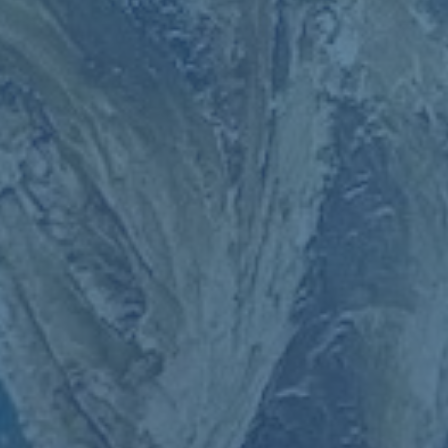
中暴露了中场控制力不足的问题。赛后，教练组迅速调整战
术，加强了中场球员的跑动和传球训练。这种通过比赛发现
问题、解决问题的模式，正是中国女足不断进步的关键。
相
信在本次永川邀请赛中，球队将以更加成熟的姿态迎接挑
战
。
球迷期待：主场氛围助力球队
对于中国女足的球迷来说，永川邀请赛无疑是一次近距离支