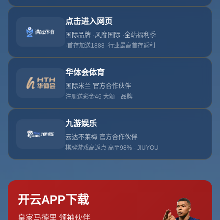
点。
永川邀请赛：中国女足的主场之战
永川邀请赛作为一项传统的国际女子足球赛事，近年来逐渐
成为中国女足与世界强队交流的重要平台。本次比赛将于4月
5日正式开打，届时将有包括中国女足在内的多支国际劲旅参
与角逐。这不仅是一次竞技的较量，更是球队在主场球迷面
前展现风采的机会。据悉，中国女足将在永川体育中心迎战
对手，
主场优势
将成为她们的一大助力。
为了在比赛中取得好成绩，中国女足早在数周前便开始了集
训。教练组针对不同对手的特点制定了详细的战术安排，力
求在攻防两端找到平衡点。尤其是在与强队交锋时，如何保
持防守稳定性将成为关键。
备战细节：从训练到心理调整