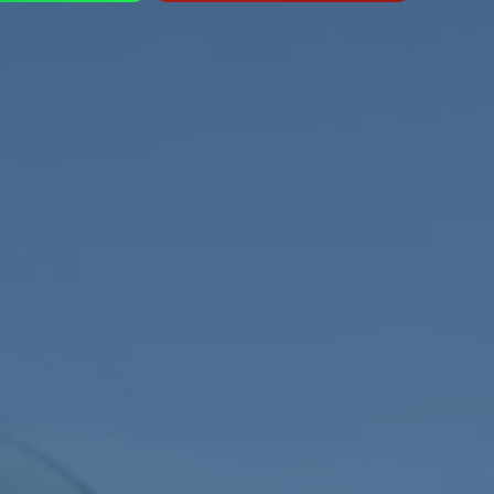
 也在于捍卫联赛整体的底线 —— 球可以争抢 比分可