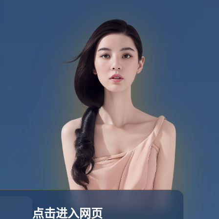
0769-8724559
联系我们
全国服务热线：
在
线
客
服