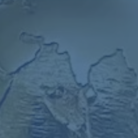
 这并不是西甲第一次与种族主义正面冲突 但此次对马洛卡球迷
 主要是罚款 空场 关闭看台等行政处罚 这些措施在短期内或许
罚款视作俱乐部“帮他们买单” 继续在看台上变本加厉。相比之
 能够在心理层面产生更强的震慑效应 也有利于建立可复制的处