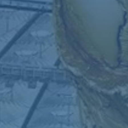
如果将视野拉
甚至投掷香蕉