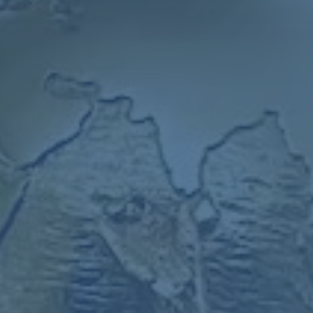
保险角色。也正是在这种多重拉扯下，“卢宁犹豫是否续约，皇
背景：卢宁并非一夜成名的“昙花一现”。从加盟皇马那一刻起
替补席上。直到后者遭遇重伤，卢宁才获得连续出场机会，并凭
历会极大改变其心态和预期——从甘当替补的年轻人，转变为有
的根源之一。