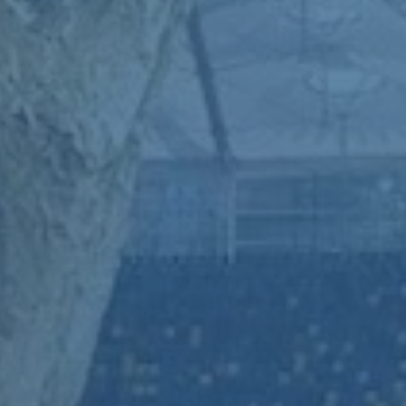
上承担更大压力。