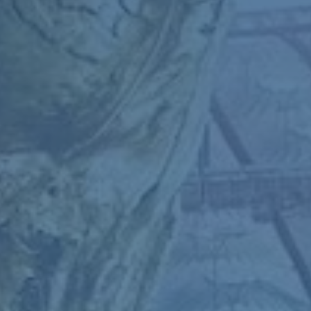
队又保留凯帕作为有经验的竞争者，那么他即便续约，
乎等同于停滞。门将这个位置特别依赖比赛感觉和节奏，
续约提出更高要求——无论是上场时间承诺、位置规
次感：既要有库尔图瓦这种世界级门神镇守后方，也要
切尔西时期经历过起伏，但凯帕具备大赛经验、脚下技
的“门将解法”。如果卢宁坚持不松口、续约谈判迟迟没