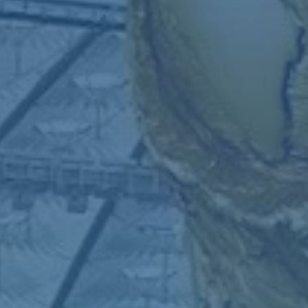
从球员个体角
也可能回到“
长期坐在板凳
划，还是薪资
而从皇马的立
有合适的替补
术细腻、适应