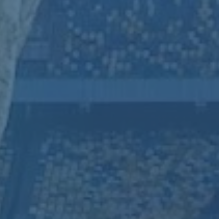
涉及到皇马在新赛季战术方向上的选择。卢宁更偏传统型
则更像现代意义上的“参与进攻的门将”，他在短传出球
更希望打造一支从门将就开始组织的控球型球队，凯帕
因之一。
面临经验与潜力、稳妥与未来的权衡。最终俱乐部押宝
一决策为巴萨长期稳定守门位置奠定了基础。不同的
二号门将的架构下，决定那个人是卢宁还是凯帕。这让问题
伤病背景下，放弃一位已经在队内适应的经验型选手。
生影响。如果卢宁在表现出色之后，仍看不到清晰的角
中影响状态。反之，如果皇马直接选择与凯帕签约，明
意味着皇马有可能失去一位未来十年都可以使用的门