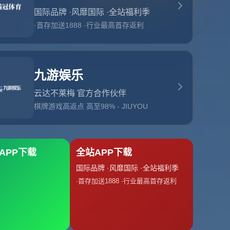
虑留下凯帕
引发连锁反应。围绕“马卡报报道卢宁对续约心存疑虑 皇
伤、卢宁崛起、凯帕租借加盟的复杂背景下，皇马在门将
衣室生态。