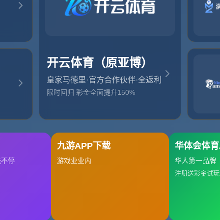
-卢宁对续约心存疑虑 皇马考
想.
體會
乐
发布时间2026-04-12T01:29:05+08:00
夺欧冠和联赛双冠的豪门在门将位置上出现不确定性时，往往会
帕”的消息，外界再次把目光投向伯纳乌的球门：在库尔图瓦大
步选择，都不仅关乎眼前成绩，更关乎未来数年的阵容规划和更
希門尼斯破門.