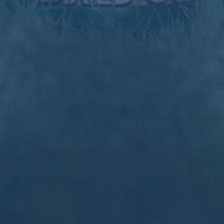
Here We Go!罗马诺-何塞卢加盟卡塔尔球队加拉法
熱刺主帥：提前籌備了無凱恩的戰略 奪冠只是企圖的一部分.
2020歐洲杯小組賽第3輪比賽集錦.
足協杯第1輪北京國安2-1青島黃海 克萊奧點球破門阿蘭梅開二度.
Copyright 2024
壹号娱乐(中国) - NG大舞台，有梦你就来YI HAO
SPORTS
All Rights by
.
首页
产品中心
手机
顶部