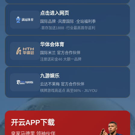
年僅20歲的貝林厄姆，憑藉其在場上的卓越表現，迅速崛起
為皇馬的關鍵人物。他的身價暴漲**3000萬歐元**，成為隊
內最高，這不僅是對他技術能力的肯定，也是市場對他未來
潛力的押注。*貝林厄姆的成長軌跡可以說是新生代球員的典
範，從多特蒙德時期的驚艷表現到如今在皇馬的穩定發揮，
無不證明了他在高水平競技中的適應力與爆發力*。這樣的成
績對於一名年輕球員來說，實屬難得，也奠定了他成為豪門
不可或缺的中場核心。
**其他球員的身價下調：挑戰與反思**
然而，並非所有皇馬球員都如貝林厄姆般身價高企。七名球
員的身價下跌，反映出市場在考量球員價值時的多重因素。
這些因素包括年齡、傷病、表現不穩定等，都是影響球員市
場價值的關鍵點。*經典案例如多年前的伊斯科，其技術能力
毋庸置疑，但由於頻繁的傷病和出場機會的減少，身價一度
縮水*。因此，如何保持身價的穩定甚至提升，對於這些下跌
的球員來說，是未來需要面對的重大考驗。
**市場與球員的雙向互動：動態更新的價值評估**
市場的波動與球員的表現息息相關。在現代足球產業中，球
員不僅需要在賽場上全情投入，還需要關注自身的市場形象