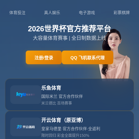
主页
>
新闻中心
新闻中心
球王格局！梅西斥資17.5萬榜定制手機送阿根廷隊友！.
作者：壹号娱乐
发布时间2026-04-12T01:29:05+08:00
# **球王格局！梅西斥资17.5万英镑定制手机送阿根廷队友**