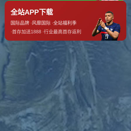
上的举动，却将无形的团队精神具象化，传递了友谊、忠诚
和合作的价值观。
此次，梅西选择定制手机作为礼物并非随意之举。从品牌和
设计来看，他精心挑选了知名品牌iDesign Gold来完成这批纪
念品的制作。手机的外观不仅体现了个人创意，更注入了阿
根廷的象征——蓝白国旗、队徽及每名持有者的名字。这份
独具匠心的礼物，焕发出一种庄重且华丽的情感，满足了对
细节和情感价值的双重追求。
---
### **团队协作背后的无声注脚**
阿根廷队从小组赛艰难突围，到最终夺冠的全过程，每一步
都充满挑战。梅西深知，**这座大力神杯不仅属于自己，更
属于整个团队**。无论是主力球员的拼搏，替补球员的时刻
待命，亦或是后方工作人员的默默支持，每个人都是成功路
上不可或缺的一环。
这种共赢的精神构成了阿根廷足球文化不可分割的一部分，
而梅西通过赠送礼物这种方式潜移默化地将这种精神延续下
去。这批手机之于队员们的意义，已经远超出物质本身，它