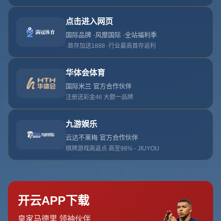
作为一代绿茵传奇，**莱昂内尔·梅西（Lionel Messi）**不仅
在绿茵场上披荆斩棘，还在场外展现了非凡的个人魅力和领
袖风范。近日，有媒体爆料梅西花费**17.5万英镑定制了35
部独一无二的手机**，作为礼物赠予阿根廷国家队的队友和
工作人员。这一举动不仅凸显了梅西的“大局观”，也让无数
球迷叹服他的用心良苦。
---