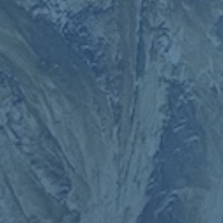
映射着背后每一个不可取代的瞬间与回忆。
---
### **体育界的典范：梅西的善意行为并非首次**
事实上，梅西用实际行动向人们诠释何为球场内外的“球王格
局”并非首次案例。从早年出资支持家乡罗萨里奥的青少年足
球计划，到为慈善机构慷慨解囊，再到如今准备如此用心的
纪念礼物，梅西一直在用真诚的行动感染他人。
例如，在巴塞罗那效力期间，梅西曾多次为队友筹办庆功宴
或赠送纪念品，这不仅增强了团队凝聚力，也让外界看到了
一位领袖如何带领团队追求卓越。相比于其他动辄炫富的球
星，梅西的“舍得”显得更有温度、更具力量。
---
### **“球王格局”植根于细节和感情**
梅西送礼物的新闻为何能如此引人注目？核心在于这种举动
不仅彰显了他的经济实力，更让人看到他细腻的情怀。从
17.5万英镑定制手机的报道中，我们读到了梅西对队伍的珍
视，也感受到了他作为队长的责任感。这些非凡之处，正是
他成为绿茵场中“球王”的基石。