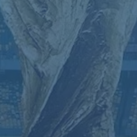
下，這些進球都有其存在的意義和魅力。
---
### 候選名單反映的背後故事：技術、情感與歐冠精神
歐冠進球榜的候選名單，其實也折射出了當代足球的不同側
面：技術流的細膩與實用主義的效率碰撞；個人英勇表現與
團隊配合的微妙平衡。無論羅德裏的逆足弧線世界波還是本
比的後點爆射，本周的候選進球都體現了歐冠獨有的魅力，
讓球迷們能夠再次感受到足球的純粹美好。
上一篇：曝格雷澤或將出售曼聯 標價或將高達40億英鎊.
下一篇：2022-2023賽季歐洲冠軍聯賽淘汰賽賽程表.
新闻资讯
球隊靈魂三球閃耀光芒 布蘭登米勒稱贊其提升團隊anta.
2026-08-06
2023賽季中國足球超級聯賽射手榜.
2026-08-06