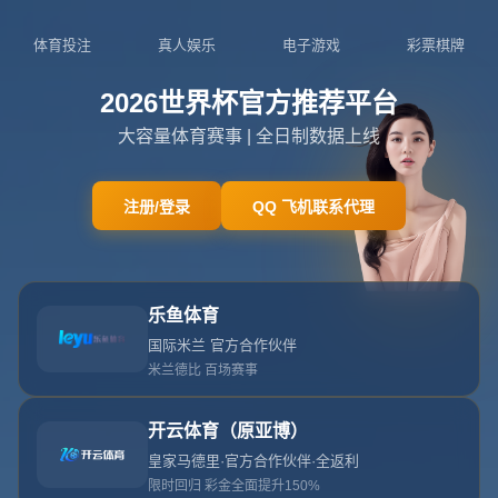
主页
>
新闻中心
新闻中心
歐冠本周最佳進球候選名單：羅德裏逆足弧線世界波、本4反
擊後點爆射！.
作者：壹号娱乐
发布时间2026-04-12T01:29:05+08:00
**歐冠本周最佳進球候選名單：誰將成為經典的締造者？**
歐冠賽場素來被譽為足壇最高舞台，這裏不僅聚集了世界上
最優秀的球員，更孕育了一幕幕讓人血脈賁張的經典進球。
在本周的比賽中，一些球員再度用他們精湛的技術征服了全
球球迷。歐冠官方已經公布了本周的最佳進球候選名單，其
中*羅德裏逆足弧線拖射*和*本比反擊後點爆射*更是引起了
熱烈討論。這些進球不僅僅是技術的展示，更是足球魅力的
最佳代言。