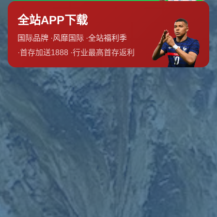
### **本比的後點爆射：反擊之王的再度演繹**
相較於羅德裏的弧線之美，本比的進球更加直接卻不失震撼
力。在本場比賽中，他利用一次迅猛的反擊機會完成了*後點
位置的暴力抽射*——貫穿整個進攻過程的是速度與效率。從
後場的快速傳導到本比在關鍵位置的果斷出手，整體配合節
奏如行雲流水，而進球則是這次完美進攻的最佳注解。
值得注意的是，本比的這粒進球不僅僅是一次簡單的攻門，
而是一場優秀反擊戰術的經典展現。根據比賽數據統計，球
隊從斷球到打進僅僅花費了10秒的時間，這樣的效率不僅反
映了團隊默契，更展示了*可怕的轉換速度*。這樣的高效進
球，不僅激發了場上球員的士氣，更讓球迷沉浸於足球運動
本身的純粹激情之中。
---
### **最佳進球爭奪：多維度評價的重要性**
觀察這些進球，不難發現它們各具特色，但誰能最終奪得本
周最佳仍取決於不同評價標準。對於喜愛技術美感的球迷來
說，羅德裏的進球可能更具吸引力；而熱衷於*快速轉換和力
量對峙*的球迷，則可能偏愛本比的終結。在不同球賽語境