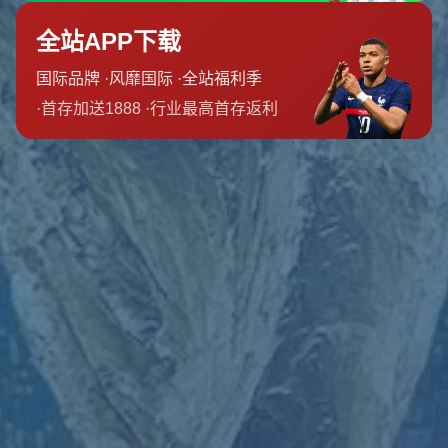
總的來說，這場歐冠8強賽本菲卡0-2落敗於國際米蘭，使得
次回合的比賽充滿懸念。**國際米蘭**將以巨大的優勢進入
下場比賽，而**本菲卡**必須在戰術上作出調整，考慮進行
更具侵略性的進攻戰術才能有機會翻盤。這場比賽不僅是對
兩隊實力的檢驗，更是對教練戰略智慧的挑戰。
上一篇：名宿：德國U17展示出德國足球的優良品質.
下一篇：為何德布勞內在歐冠決賽早早被換下？.