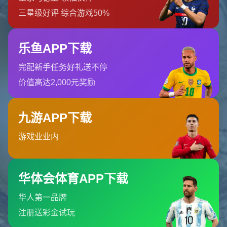
第82分鐘，**盧卡庫利用點球機會擴大比分**。這次關鍵的
點球來自本菲卡后衛在禁區內的一次不必要的犯規，面對如
此大好的機會，盧卡庫冷靜施射，幫助國際米蘭以2-0鎖定勝
局。
這場比賽對於本菲卡來說，是一個不小的挑戰。在高強度的
比賽中，他們未能充分發揮自己的技術優勢，尤其是在面對
國際米蘭這樣擁有雄厚陣容深度的對手時。國際米蘭的防守
策略成功遏制了本菲卡的進攻火力，使得比赛节奏更倾向于
自己的一方。有趣的是，歷史數據顯示，在歐冠淘汰賽階
段，首回合主場落敗的球隊往往很難在次回合實現逆轉，這
給了國際米蘭更大的心理優勢。
**戰術分析**顯示，國際米蘭的勝利主要來源於中場的有效
組織與防守端的穩固。教練巧妙地將球隊的實力與對手的弱
點相結合，通過精準的球員調度與靈活的戰術變化掌控賽場
局勢。巴雷拉和盧卡庫的出色表現則是取勝的關鍵因素，特
別是在這樣高水平的賽事中，每一粒進球都需要完美的執
行。