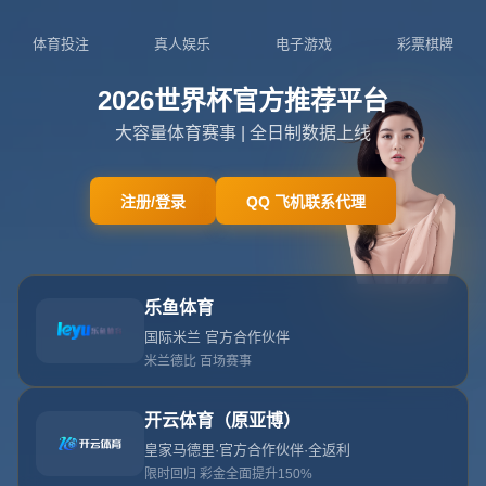
主页
>
新闻中心
新闻中心
欧洲杯历史：历届冠军球队盘点与世界杯对比
作者：壹号娱乐
发布时间2026-04-12T01:29:05+08:00
世界杯欧洲杯：欧洲杯历届冠军球队介绍
引言：揭秘欧洲足球的荣耀殿堂
足球，作为全球最受欢迎的运动之一，承载了无数球迷的激
情与梦想。而在欧洲足球的舞台上，欧洲杯无疑是仅次于世
界杯的顶级赛事。自1960年首届欧洲杯举办以来，这一赛事
见证了无数传奇球队的诞生与辉煌。今天，我们将一起回顾
欧洲杯历届冠军球队
的辉煌历程，探寻那些刻在历史上的荣
耀时刻，带你走进欧洲足球的荣耀殿堂！