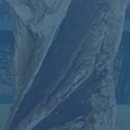
上一篇：里尔或与31岁前巴萨后卫乌姆蒂蒂提前终止合同，球员职业生涯或将画上句号
下一篇：球迷质疑哈弗茨表现：欧冠与德国队均未达预期，难获支持
新闻资讯
“模拟与实践相结合”--中国足协举办中甲联赛第四期视频助理裁判培训班
2026-08-06