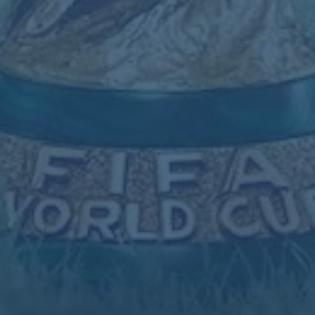
伊朗主帥斯科西奇獲新合同 帶隊征戰12強賽.
2026-08-06
錫伯杜評價布裏奇斯的潛力和進步沒有界限.
2026-08-06
克洛澤不會去德國隊擔任助教 因傷無法工作.
2026-08-06
曼聯CEO理查德-阿諾德宣布結束16年俱樂部任職生涯.
2026-08-06
曼城违规案或赛季末有结果，上诉可能进一步延长审理时间
2026-08-06
相关产品