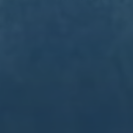
鄧加：阿根廷隊球技全面把握，團隊精神締造奇跡！.
為何德布勞內在歐冠決賽早早被換下？.
曝英國政府考慮放寬對英超紅名單國家限制.
中超第16輪廣州隊1-2成都蓉城 馮卓毅絕殺韋世豪破門費利佩傳射建功.
Copyright 2024
壹号娱乐(中国) - NG大舞台，有梦你就来YI HAO
SPORTS
All Rights by
.